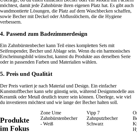
möchtest, damit jede Zahnbürste ihren eigenen Platz hat. Es gibt auch
wandmontierte Lösungen, die Platz auf dem Waschbecken schaffen,
sowie Becher mit Deckel oder Abflusslöchern, die die Hygiene
verbessern.
4. Passend zum Badezimmerdesign
Ein Zahnbürstenbecher kann Teil eines kompletten Sets mit
Seifenspender, Becher und Ablage sein. Wenn du ein harmonisches
Erscheinungsbild wünschst, kannst du Produkte aus derselben Serie
oder in passenden Farben und Materialien wählen.
5. Preis und Qualität
Der Preis variiert je nach Material und Design. Ein einfacher
Kunststoffbecher kann sehr günstig sein, während Designmodelle aus
Keramik oder Metall deutlich teurer sein können. Überlege, wie viel
du investieren möchtest und wie lange der Becher halten soll.
Zone Ume
Vipp 7
O
Zahnbürstenbecher
Zahnputzbecher
Be
Produkte
- Weiß
Schwarz
Ki
im Fokus
Hy