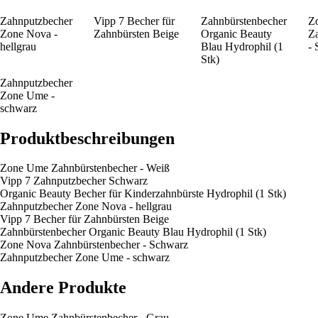
Zahnputzbecher
Vipp 7 Becher für
Zahnbürstenbecher
Z
Zone Nova -
Zahnbürsten Beige
Organic Beauty
Z
hellgrau
Blau Hydrophil (1
-
Stk)
Zahnputzbecher
Zone Ume -
schwarz
Produktbeschreibungen
Zone Ume Zahnbürstenbecher - Weiß
Vipp 7 Zahnputzbecher Schwarz
Organic Beauty Becher für Kinderzahnbürste Hydrophil (1 Stk)
Zahnputzbecher Zone Nova - hellgrau
Vipp 7 Becher für Zahnbürsten Beige
Zahnbürstenbecher Organic Beauty Blau Hydrophil (1 Stk)
Zone Nova Zahnbürstenbecher - Schwarz
Zahnputzbecher Zone Ume - schwarz
Andere Produkte
Zone Ume Zahnbürstenbecher - Grau