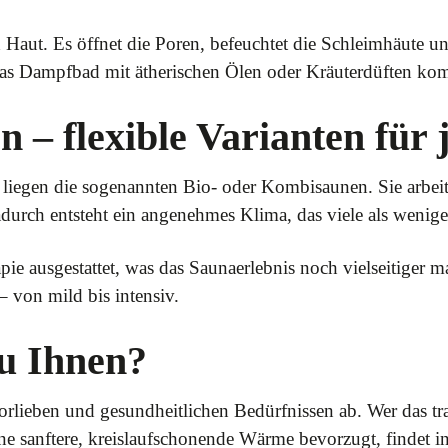
ut. Es öffnet die Poren, befeuchtet die Schleimhäute un
s Dampfbad mit ätherischen Ölen oder Kräuterdüften komb
 – flexible Varianten für
 liegen die sogenannten Bio- oder Kombisaunen. Sie arbei
adurch entsteht ein angenehmes Klima, das viele als wenig
ie ausgestattet, was das Saunaerlebnis noch vielseitiger m
 – von mild bis intensiv.
u Ihnen?
lieben und gesundheitlichen Bedürfnissen ab. Wer das tradi
ne sanftere, kreislaufschonende Wärme bevorzugt, findet in