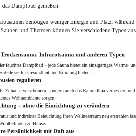
d das Dampfbad genießen.
nfrarotsaunen benötigen weniger Energie und Platz, währ
chen Saunen und Thermen können Sie verschiedene Typen au
n Trockensauna, Infrarotsauna und anderen Typen
er feuchtes Dampfbad – jede Sauna bietet ein einzigartiges Wärme- und
rteile sie für Gesundheit und Erholung bieten.
usien regulieren
Ihr Zuhause verschönern, sondern auch das Raumklima verbessern und E
zientes Wohnambiente sorgen.
chtung – ohne die Einrichtung zu verändern
atur und indirekter Beleuchtung Ihren Wellnessraum neu erstrahlen l
Wohlbefinden zu Hause.
e Persönlichkeit mit Duft aus