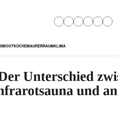
EN
BOOT
KÜCHE
MAURER
RAUMKLIMA
 Der Unterschied zw
nfrarotsauna und a