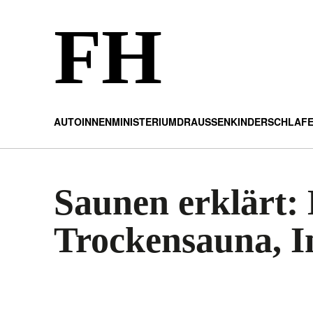
FH
AUTO
INNENMINISTERIUM
DRAUSSEN
KINDER
SCHLAF
Saunen erklärt:
Trockensauna, I