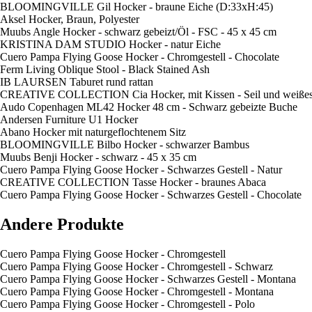
BLOOMINGVILLE Gil Hocker - braune Eiche (D:33xH:45)
Aksel Hocker, Braun, Polyester
Muubs Angle Hocker - schwarz gebeizt/Öl - FSC - 45 x 45 cm
KRISTINA DAM STUDIO Hocker - natur Eiche
Cuero Pampa Flying Goose Hocker - Chromgestell - Chocolate
Ferm Living Oblique Stool - Black Stained Ash
IB LAURSEN Taburet rund rattan
CREATIVE COLLECTION Cia Hocker, mit Kissen - Seil und weißes
Audo Copenhagen ML42 Hocker 48 cm - Schwarz gebeizte Buche
Andersen Furniture U1 Hocker
Abano Hocker mit naturgeflochtenem Sitz
BLOOMINGVILLE Bilbo Hocker - schwarzer Bambus
Muubs Benji Hocker - schwarz - 45 x 35 cm
Cuero Pampa Flying Goose Hocker - Schwarzes Gestell - Natur
CREATIVE COLLECTION Tasse Hocker - braunes Abaca
Cuero Pampa Flying Goose Hocker - Schwarzes Gestell - Chocolate
Andere Produkte
Cuero Pampa Flying Goose Hocker - Chromgestell
Cuero Pampa Flying Goose Hocker - Chromgestell - Schwarz
Cuero Pampa Flying Goose Hocker - Schwarzes Gestell - Montana
Cuero Pampa Flying Goose Hocker - Chromgestell - Montana
Cuero Pampa Flying Goose Hocker - Chromgestell - Polo