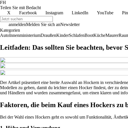
FH
Teilen Sie mit Bedacht
X
Facebook
Instagram
LinkedIn
YouTube
Pin
anmelden
Melden Sie sich an
Newsletter
Kategorien
Auto
Innenministerium
Draußen
Kinder
Schlafen
Boot
Küche
Maurer
Raum
Leitfaden: Das sollten Sie beachten, bevor 
Der Artikel präsentiert eine breite Auswahl an Hockern in verschiedene
Modellen zu geben, damit du leichter einen Hocker findest, der zu de
und Händlern und wurden zusammengefasst, um einen klaren und infor
Faktoren, die beim Kauf eines Hockers zu b
Bei der Wahl eines Hockers geht es sowohl um Funktionalität, Ästhetik 
1. Höhe und Verwendung