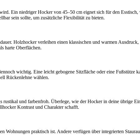
wird. Ein niedriger Hocker von 45–50 cm eignet sich für den Esstisch
ar sein sollte, um zusätzliche Flexibilität zu bieten.
dauer. Holzhocker verleihen einen klassischen und warmen Ausdruck, w
ls harte Oberflächen.
ennoch wichtig. Eine leicht gebogene Sitzfläche oder eine Fußstütze
tuell Rückenlehne wählen.
bis rustikal und farbenfroh. Überlege, wie der Hocker in deine übrige E
llhocker Kontrast und Charakter schafft.
n Wohnungen praktisch ist. Andere verfügen über integrierten Stauraum