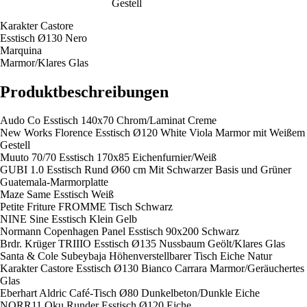
Gestell
Karakter Castore
Esstisch Ø130 Nero
Marquina
Marmor/Klares Glas
Produktbeschreibungen
Audo Co Esstisch 140x70 Chrom/Laminat Creme
New Works Florence Esstisch Ø120 White Viola Marmor mit Weißem
Gestell
Muuto 70/70 Esstisch 170x85 Eichenfurnier/Weiß
GUBI 1.0 Esstisch Rund Ø60 cm Mit Schwarzer Basis und Grüner
Guatemala-Marmorplatte
Maze Same Esstisch Weiß
Petite Friture FROMME Tisch Schwarz
NINE Sine Esstisch Klein Gelb
Normann Copenhagen Panel Esstisch 90x200 Schwarz
Brdr. Krüger TRIIIO Esstisch Ø135 Nussbaum Geölt/Klares Glas
Santa & Cole Subeybaja Höhenverstellbarer Tisch Eiche Natur
Karakter Castore Esstisch Ø130 Bianco Carrara Marmor/Geräuchertes
Glas
Eberhart Aldric Café-Tisch Ø80 Dunkelbeton/Dunkle Eiche
NORR11 Oku Runder Esstisch Ø120 Eiche