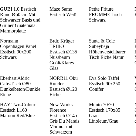
GUBI 1.0 Esstisch
Maze Same
Petite Friture
Rund Ø60 cm Mit
Esstisch Weiß
FROMME Tisch
Schwarzer Basis und
Schwarz
Grüner Guatemala-
Marmorplatte
Normann
Brdr. Krüger
Santa & Cole
Copenhagen Panel
TRIIIO
Subeybaja
Esstisch 90x200
Esstisch Ø135
Höhenverstellbarer
Schwarz
Nussbaum
Tisch Eiche Natur
Geölt/Klares
Glas
Eberhart Aldric
NORR11 Oku
Eva Solo Taffel
Café-Tisch Ø80
Runder
Esstisch 90x250
Dunkelbeton/Dunkle
Esstisch Ø120
Conifer
Eiche
Eiche
HAY Two-Colour
New Works
Muuto 70/70
Esstisch L160
Florence
Esstisch 170x85
Maroon Red/Blue
Esstisch Ø145
Grau
Gris Du Marais
Linoleum/Grau
Marmor mit
Schwarzem