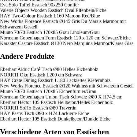
Eva Solo Taffel Esstisch 90x250 Conifer
Valerie Objects Wooden Esstisch Oval Elfenbein/Eiche
HAY Two-Colour Esstisch L160 Maroon Red/Blue
New Works Florence Esstisch Ø145 Gris Du Marais Marmor mit
Schwarzem Gestell
Muuto 70/70 Esstisch 170x85 Grau Linoleum/Grau
Normann Copenhagen Form Esstisch 120 x 120 cm Schwarz/Eiche
Karakter Castore Esstisch Ø130 Nero Marquina Marmor/Klares Glas
Andere Produkte
Eberhart Aldric Café-Tisch Ø80 Helles Eichenholz
NORR11 Oku Esstisch L200 cm Schwarz
HAY Crate Dining Esstisch L180 Lackiertes Kiefernholz
New Works Florence Esstisch Ø120 Walnuss mit Schwarzem Gestell
Muuto 70/70 Esstisch 170x85 Eichenfurnier/Grau
Normann Copenhagen Union Tisch Schwarz Ø80 X H74,5 cm
Eberhart Hector 105 Esstisch Hellbeton/Helles Eichenholz
NORR11 SoHo Esstisch Ø80 Travertin
HAY Pastis Tisch Ø90 x H74 Lackierte Eiche
Eberhart Hector 105 Esstisch Dunkelbeton/Dunkle Eiche
Verschiedene Arten von Esstischen