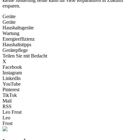
kleine Justierung heute kann dir viele Reparaturen in Zukunft
ersparen.
Geräte
Geräte
Haushaltsgeräte
Wartung
Energieeffizienz
Haushaltstipps
Gerätepﬂege
Teilen Sie mit Bedacht
X
Facebook
Instagram
LinkedIn
YouTube
Pinterest
TikTok
Mail
RSS
Leo Frost
Leo
Frost