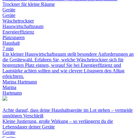
Trockner für kleine Räume
Geräte
Geräte
Wäschetrockner
Hauswirtschaftsraum
Energieeffizienz
Platzsparen
Haushalt
7 min
Ein kleiner Hauswirtschaftsraum stellt besondere Anforderungen an
die Gerätewahl. Erfahren Sie, welche Wäschetrockner sich für
begrenzten Platz eignen, worauf Sie bei Energieeffizienz und
Lautstärke achten sollten und wie clevere Lösungen den Alltag
erleichtern.
Marina Hartmann
Marina
Hartmann
Achte darauf, dass deine Haushaltsgeräte im Lot stehen – vermeide
unnötigen Verschleiß
Kleine Justierung, große Wirkung – so verlängerst du die
Lebensdauer deiner Geräte
Geräte
Geräte