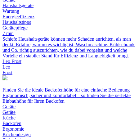
Haushaltsgeräte
Wartung
Energieeffizienz
Haushaltstipps
Gerätepﬂege
7 min
Schiefe Haushaltsgeräte können mehr Schaden anrichten, als man
denkt. Erfahre, warum es wichtig ist, Waschmaschine, Kühlschrank
und Co. richtig auszurichten, wie du dabei vorgehst und welche
Vorteile ein stabiler Stand für Effizienz und Langlebigkeit bringt.
Leo Frost
Leo
Frost
Finden Sie die ideale Backofenhöhe für eine einfache Bedienung
Ergonomisch, sicher und komfortabel – so finden Sie die perfekte
Einbauhöhe für Ihren Backofen
Geräte
Geräte
Küche
Backofen
Ergonomie
Küchendesign