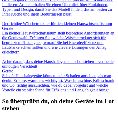
In diesem Artikel erhalten Sie einen Überblick über Funktionen,
Typen und Design, damit Sie das Modell finden, das am besten zu
Ihrer Küche und Ihren Bedürfnissen passt.
Der richtige Wäschetrockner für den kleinen Hauswirtschaftsraum
Geräte
Ein kleiner Hauswirtschaftsraum stellt besondere Anforderungen an
die Gerätewahl. Erfahren Sie, welche Wäschetrockner sich für
begrenzten Platz eignen, worauf Sie bei Energieeffizienz und
Lautstärke achten sollten und wie clevere Lösungen den Alltag
erleichtern.
Achte darauf, dass deine Haushaltsgeräte im Lot stehen – vermeide
unnötigen Verschleiß
Geräte
Schiefe Haushaltsgeräte können mehr Schaden anrichten, als man
denkt. Erfahre, warum es wichtig ist, Waschmaschine, Kühlschrank
und Co. richtig auszurichten, wie du dabei vorgehst und welche
Vorteile ein stabiler Stand für Effizienz und Langlebigkeit bringt.
So überprüfst du, ob deine Geräte im Lot
stehen