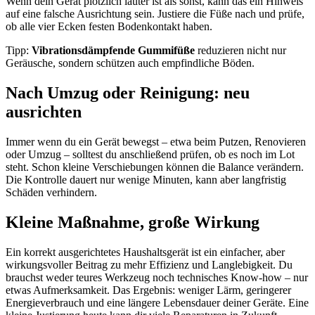
Wenn dein Gerät plötzlich lauter ist als sonst, kann das ein Hinweis
auf eine falsche Ausrichtung sein. Justiere die Füße nach und prüfe,
ob alle vier Ecken festen Bodenkontakt haben.
Tipp:
Vibrationsdämpfende Gummifüße
reduzieren nicht nur
Geräusche, sondern schützen auch empfindliche Böden.
Nach Umzug oder Reinigung: neu
ausrichten
Immer wenn du ein Gerät bewegst – etwa beim Putzen, Renovieren
oder Umzug – solltest du anschließend prüfen, ob es noch im Lot
steht. Schon kleine Verschiebungen können die Balance verändern.
Die Kontrolle dauert nur wenige Minuten, kann aber langfristig
Schäden verhindern.
Kleine Maßnahme, große Wirkung
Ein korrekt ausgerichtetes Haushaltsgerät ist ein einfacher, aber
wirkungsvoller Beitrag zu mehr Effizienz und Langlebigkeit. Du
brauchst weder teures Werkzeug noch technisches Know-how – nur
etwas Aufmerksamkeit. Das Ergebnis: weniger Lärm, geringerer
Energieverbrauch und eine längere Lebensdauer deiner Geräte. Eine